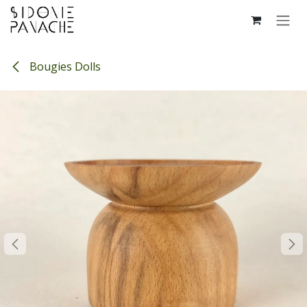
Se rendre au contenu
Bougies Dolls